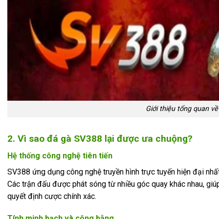
Giới thiệu tổng quan v
2. Vì sao
đá gà SV388
lại được ưa chuộng?
Hệ thống công nghệ tiên tiến
SV388 ứng dụng công nghệ truyền hình trực tuyến hiện đại nhấ
Các trận đấu được phát sóng từ nhiều góc quay khác nhau, giúp
quyết định cược chính xác.
Tính minh bạch và công bằng