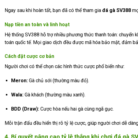
Ngay sau khi hoàn tất, bạn đã có thể tham gia
đá gà SV388
mọi
Nạp tiền an toàn và linh hoạt
Hệ thống SV388 hỗ trợ nhiều phương thức thanh toán: chuyển kh
toán quốc tế. Mọi giao dịch đều được mã hóa bảo mật, đảm bảo
Cách đặt cược cơ bản
Người chơi có thể chọn các hình thức cược phổ biến như:
Meron:
Gà chủ sới (thường màu đỏ).
Wala:
Gà khách (thường màu xanh).
BDD (Draw):
Cược hòa nếu hai gà cùng ngã gục.
Mỗi trận đấu đều hiển thị rõ tỷ lệ cược, giúp người chơi dễ dàng
4. Bí quyết nâng cao tỷ lệ thắng khi chơi
đá gà S