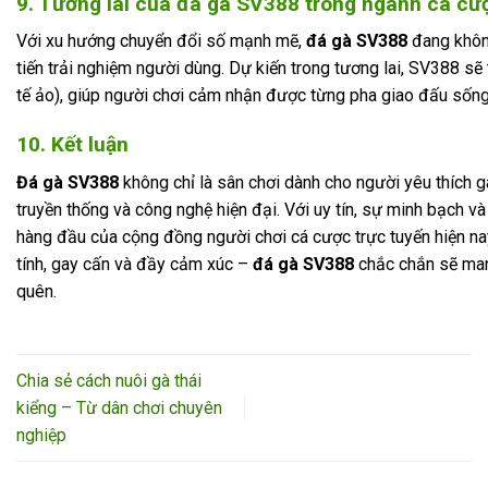
9. Tương lai của
đá gà SV388
trong ngành cá cượ
Với xu hướng chuyển đổi số mạnh mẽ,
đá gà SV388
đang khôn
tiến trải nghiệm người dùng. Dự kiến trong tương lai, SV388 sẽ
tế ảo), giúp người chơi cảm nhận được từng pha giao đấu sống
10. Kết luận
Đá gà SV388
không chỉ là sân chơi dành cho người yêu thích g
truyền thống và công nghệ hiện đại. Với uy tín, sự minh bạch v
hàng đầu của cộng đồng người chơi cá cược trực tuyến hiện na
tính, gay cấn và đầy cảm xúc –
đá gà SV388
chắc chắn sẽ mang
quên.
Chia sẻ cách nuôi gà thái
kiểng – Từ dân chơi chuyên
nghiệp