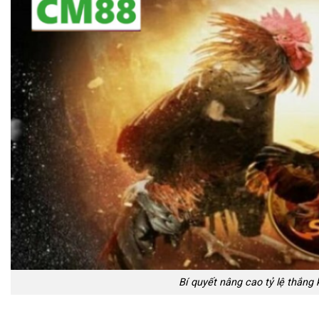
Bí quyết nâng cao tỷ lệ thắng 