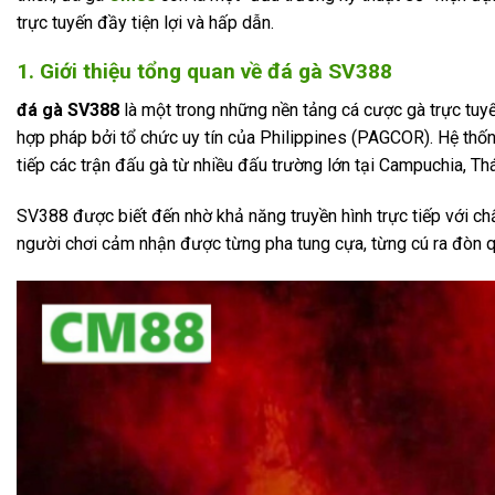
trực tuyến đầy tiện lợi và hấp dẫn.
1. Giới thiệu tổng quan về
đá gà SV388
đá gà SV388
là một trong những nền tảng cá cược gà trực tuy
hợp pháp bởi tổ chức uy tín của Philippines (PAGCOR). Hệ thố
tiếp các trận đấu gà từ nhiều đấu trường lớn tại Campuchia, Thá
SV388 được biết đến nhờ khả năng truyền hình trực tiếp với ch
người chơi cảm nhận được từng pha tung cựa, từng cú ra đòn qu